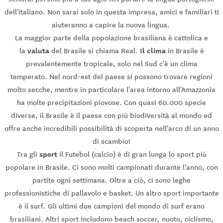
dell'italiano. Non sarai solo in questa impresa, amici e familiari ti
aiuteranno a capire la nuova lingua.
La maggior parte della popolazione brasiliana è cattolica e
valuta
Il clima
la
del Brasile si chiama Real.
in Brasile è
prevalentemente tropicale, solo nel Sud c'è un clima
temperato. Nel nord-est del paese si possono trovare regioni
molto secche, mentre in particolare l'area intorno all'Amazzonia
ha molte precipitazioni piovose. Con quasi 60.000 specie
diverse, il Brasile è il paese con più biodiversità al mondo ed
offre anche incredibili possibilità di scoperta nell'arco di un anno
di scambio!
sport
Tra gli
il Futebol (calcio) è di gran lunga lo sport più
popolare in Brasile. Ci sono molti campionati durante l'anno, con
partite ogni settimana. Oltre a ciò, ci sono leghe
professionistiche di pallavolo e basket. Un altro sport importante
è il surf. Gli ultimi due campioni del mondo di surf erano
brasiliani. Altri sport includono beach soccer, nuoto, ciclismo,