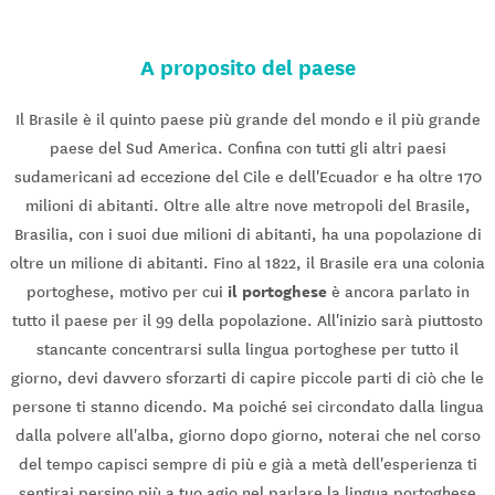
A proposito del paese
Il Brasile è il quinto paese più grande del mondo e il più grande
paese del Sud America. Confina con tutti gli altri paesi
sudamericani ad eccezione del Cile e dell'Ecuador e ha oltre 170
milioni di abitanti. Oltre alle altre nove metropoli del Brasile,
Brasilia, con i suoi due milioni di abitanti, ha una popolazione di
oltre un milione di abitanti. Fino al 1822, il Brasile era una colonia
il portoghese
portoghese, motivo per cui
è ancora parlato in
tutto il paese per il 99 della popolazione. All'inizio sarà piuttosto
stancante concentrarsi sulla lingua portoghese per tutto il
giorno, devi davvero sforzarti di capire piccole parti di ciò che le
persone ti stanno dicendo. Ma poiché sei circondato dalla lingua
dalla polvere all'alba, giorno dopo giorno, noterai che nel corso
del tempo capisci sempre di più e già a metà dell'esperienza ti
sentirai persino più a tuo agio nel parlare la lingua portoghese