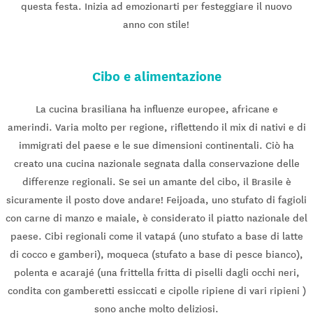
questa festa. Inizia ad emozionarti per festeggiare il nuovo
anno con stile!
Cibo e alimentazione
La cucina brasiliana ha influenze europee, africane e
amerindi. Varia molto per regione, riflettendo il mix di nativi e di
immigrati del paese e le sue dimensioni continentali. Ciò ha
creato una cucina nazionale segnata dalla conservazione delle
differenze regionali. Se sei un amante del cibo, il Brasile è
sicuramente il posto dove andare! Feijoada, uno stufato di fagioli
con carne di manzo e maiale, è considerato il piatto nazionale del
paese. Cibi regionali come il vatapá (uno stufato a base di latte
di cocco e gamberi), moqueca (stufato a base di pesce bianco),
polenta e acarajé (una frittella fritta di piselli dagli occhi neri,
condita con gamberetti essiccati e cipolle ripiene di vari ripieni )
sono anche molto deliziosi.