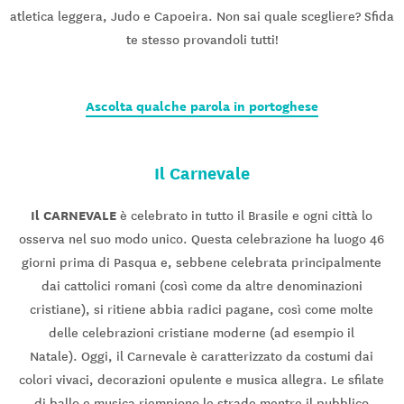
atletica leggera, Judo e Capoeira. Non sai quale scegliere? Sfida
te stesso provandoli tutti!
Ascolta qualche parola in portoghese
Il Carnevale
Il CARNEVALE
è celebrato in tutto il Brasile e ogni città lo
osserva nel suo modo unico. Questa celebrazione ha luogo 46
giorni prima di Pasqua e, sebbene celebrata principalmente
dai cattolici romani (così come da altre denominazioni
cristiane), si ritiene abbia radici pagane, così come molte
delle celebrazioni cristiane moderne (ad esempio il
Natale). Oggi, il Carnevale è caratterizzato da costumi dai
colori vivaci, decorazioni opulente e musica allegra. Le sfilate
di ballo e musica riempiono le strade mentre il pubblico