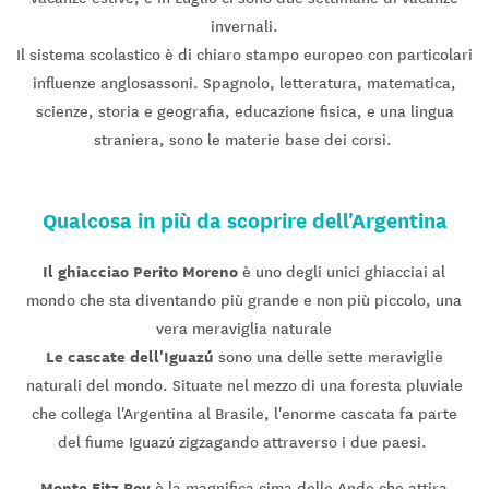
invernali.
Il sistema scolastico è di chiaro stampo europeo con particolari
influenze anglosassoni. Spagnolo, letteratura, matematica,
scienze, storia e geografia, educazione fisica, e una lingua
straniera, sono le materie base dei corsi.
Qualcosa in più da scoprire dell'Argentina
Il ghiacciao Perito Moreno
è uno degli unici ghiacciai al
mondo che sta diventando più grande e non più piccolo, una
vera meraviglia naturale
Le cascate dell'Iguazú
sono una delle sette meraviglie
naturali del mondo. Situate nel mezzo di una foresta pluviale
che collega l'Argentina al Brasile, l'enorme cascata fa parte
del fiume Iguazú zigzagando attraverso i due paesi.
Monte Fitz Roy
è la magnifica cima delle Ande che attira